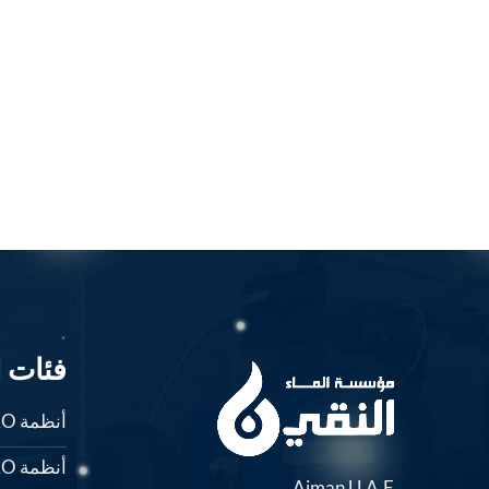
فئات ا
أنظمة RO المحلية
أنظمة RO الصناعية
Ajman U.A.E