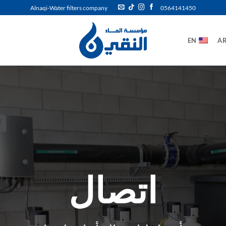
Alnaqi-Water filters company
0564141450
EN
A
اتصال