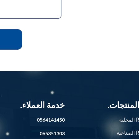
لمنتجات.
خدمة العملاء.
0564141450
065351303