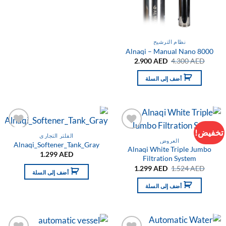
نظام الترشيح
Alnaqi – Manual Nano 8000
السعر
السعر
2.900
AED
4.300
AED
الأصلي
الحالي
هو:
هو:
أضف إلى السلة
2.900 AED.
4.300 AED.
تخفيض!
الفلتر التجاري
التفضيلات
التفضيلا
العروض
Alnaqi_Softener_Tank_Gray
Alnaqi White Triple Jumbo
1.299
AED
Filtration System
السعر
السعر
1.299
AED
1.524
AED
أضف إلى السلة
الأصلي
الحالي
هو:
هو:
أضف إلى السلة
1.299 AED.
1.524 AED.