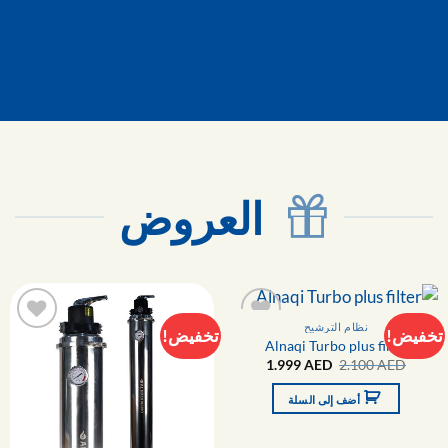
العروض
نظام الترشيح
تخفيض!
تخفيض!
Alnaqi Turbo plus filter
التفضيلات
التفضيلا
السعر
السعر
1.999
AED
2.100
AED
الأصلي
الحالي
هو:
هو:
أضف إلى السلة
1.999 AED.
2.100 AED.