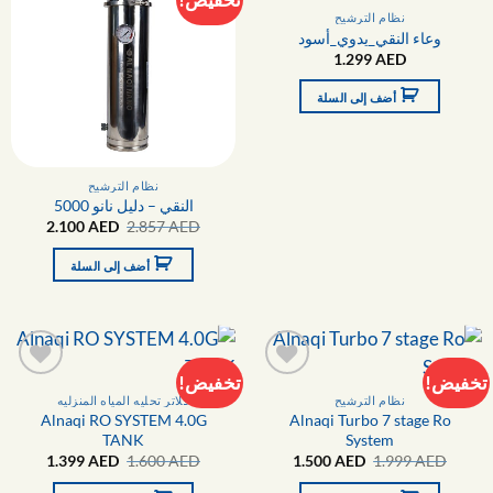
تخفيض!
التفضيلات
التفضيلا
نظام الترشيح
وعاء النقي_يدوي_أسود
1.299
AED
أضف إلى السلة
نظام الترشيح
النقي – دليل نانو 5000
السعر
السعر
2.100
AED
2.857
AED
الأصلي
الحالي
هو:
هو:
أضف إلى السلة
2.100 AED.
2.857 AED.
تخفيض!
تخفيض!
التفضيلات
التفضيلا
نظام الترشيح
فلاتر تحليه المياه المنزليه
Alnaqi RO SYSTEM 4.0G
Alnaqi Turbo 7 stage Ro
TANK
System
السعر
السعر
السعر
السعر
1.399
AED
1.600
AED
1.500
AED
1.999
AED
الأصلي
الحالي
الأصلي
الحالي
هو:
هو:
هو:
هو: