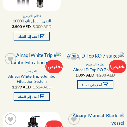
نظام الترشيح
النقي – دليل نانو 10000
السعر
السعر
3.500
AED
5.000
AED
الأصلي
الحالي
هو:
هو:
أضف إلى السلة
3.500 AED.
5.000 AED.
نظام الترشيح
تخفيض!
تخفيض!
Alnaqi D-Top RO 7 stages
التفضيلات
التفضيلا
العروض
السعر
السعر
1.099
AED
1.238
AED
Alnaqi White Triple Jumbo
الأصلي
الحالي
Filtration System
هو:
هو:
أضف إلى السلة
السعر
السعر
1.099 AED.
1.238 AED.
1.299
AED
1.524
AED
الأصلي
الحالي
هو:
هو:
أضف إلى السلة
1.299 AED.
1.524 AED.