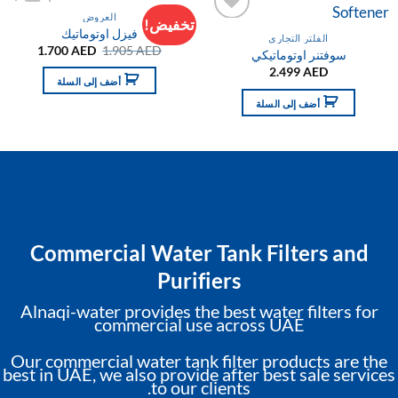
العروض
تخفيض!
فيزل اوتوماتيك
التفضيلات
التفضيلا
الفلتر التجاري
السعر
السعر
1.700
AED
1.905
AED
سوفتنر اوتوماتيكي
الأصلي
الحالي
2.499
AED
هو:
هو:
أضف إلى السلة
1.700 AED.
1.905 AED.
أضف إلى السلة
Commercial Water Tank Filters and
Purifiers
Alnaqi-water provides the best water filters for
commercial use across UAE
Our commercial water tank filter products are the
best in UAE, we also provide after best sale services
to our clients.