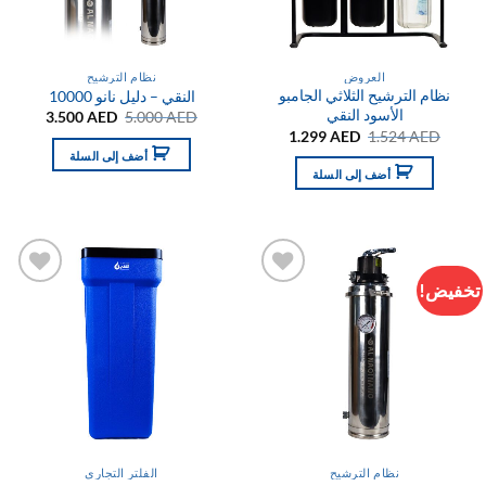
العروض
نظام الترشيح
نظام الترشيح الثلاثي الجامبو
النقي – دليل نانو 10000
الأسود النقي
السعر
السعر
3.500
AED
5.000
AED
الأصلي
الحالي
السعر
السعر
1.299
AED
1.524
AED
هو:
هو:
الأصلي
الحالي
أضف إلى السلة
3.500 AED.
5.000 AED.
هو:
هو:
أضف إلى السلة
1.299 AED.
1.524 AED.
تخفيض!
التفضيلات
التفضيلا
نظام الترشيح
الفلتر التجاري